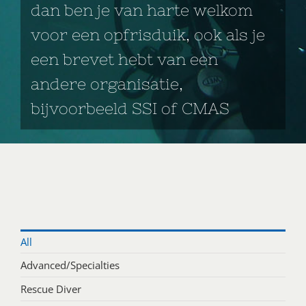
dan ben je van harte welkom
voor een opfrisduik, ook als je
een brevet hebt van een
andere organisatie,
bijvoorbeeld SSI of CMAS
All
Advanced/Specialties
Rescue Diver