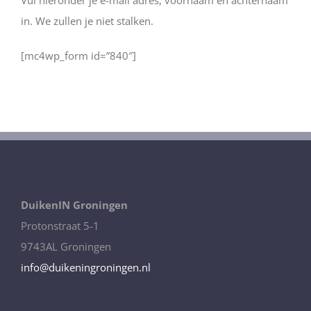
Vul hieronder je e-mail adres, voornaam en achternaam
in. We zullen je niet stalken.
[mc4wp_form id=”840″]
DuikenIN Groningen
Protonstraat 5-1
9743AL Groningen
info@duikeningroningen.nl