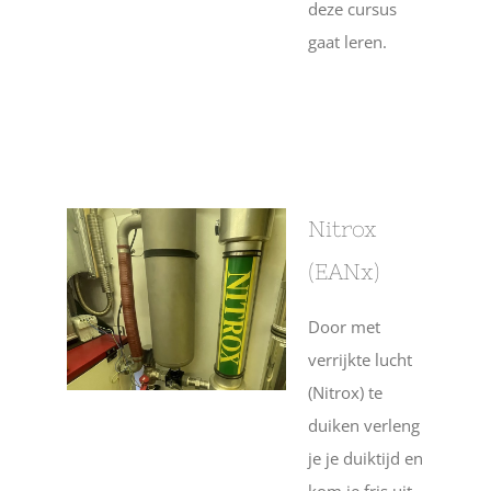
deze cursus
gaat leren.
Nitrox
(EANx)
Door met
verrijkte lucht
(Nitrox) te
duiken verleng
je je duiktijd en
kom je fris uit