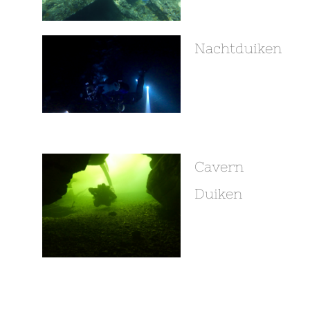
Nachtduiken
Cavern
Duiken