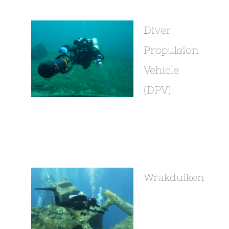
Diver
Propulsion
Vehicle
(DPV)
Wrakduiken